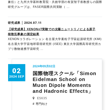
兼任）と九州大学基幹教育院・共創学部の有賀智子准教授らの国際
研究グループは、FASER国際共同実験（ …
研究成果
2024.07.11
【研究成果】XENONnT実験での太陽ニュートリノによる原子
核散乱事象の測定結果
XENONコラボレーション 名古屋大学素粒子宇宙起源研究所 (KMI)
名古屋大学宇宙地球環境研究所 (ISEE) 東京大学国際高等研究所カ
ブリ数物連携宇宙研究 …
2024年09月02日
02
国際物理スクール「Simon
2024 SEP
Eidelman School on
Muon Dipole Moments
and Hadronic Effects」
ES635
専門向け