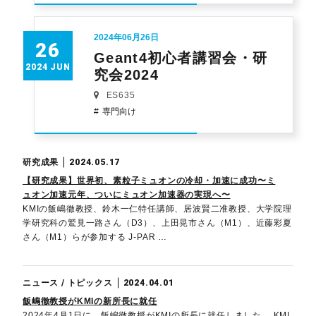
2024年06月26日
26
Geant4初心者講習会・研
2024 JUN
究会2024
ES635
専門向け
研究成果
2024.05.17
【研究成果】世界初、素粒子ミュオンの冷却・加速に成功〜ミ
ュオン加速元年、ついにミュオン加速器の実現へ〜
KMIの飯嶋徹教授、鈴木一仁特任講師、居波賢二准教授、大学院理
学研究科の鷲見一路さん（D3）、上田晃市さん（M1）、近藤彩夏
さん（M1）らが参加する J-PAR …
ニュース / トピックス
2024.04.01
飯嶋徹教授がKMIの新所長に就任
2024年4月1日に、飯嶋徹教授がKMIの所長に就任しました。 KMI