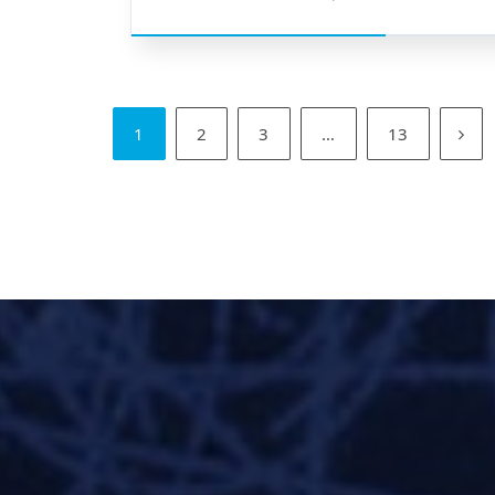
1
2
3
…
13