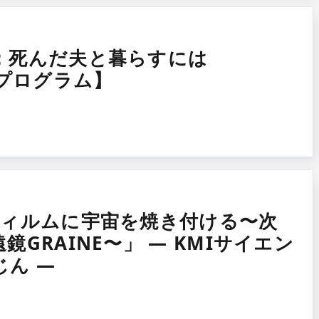
：死んだ夫と暮らすには
携プログラム】
フィルムに宇宙を焼き付ける〜次
GRAINE〜」 — KMIサイエン
ん —