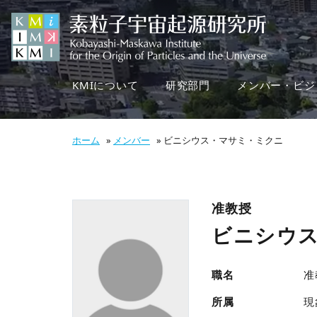
KMIについて
研究部門
メンバー・ビジ
ホーム
»
メンバー
»
ビニシウス・マサミ・ミクニ
准教授
ビニシウ
職名
准
所属
現