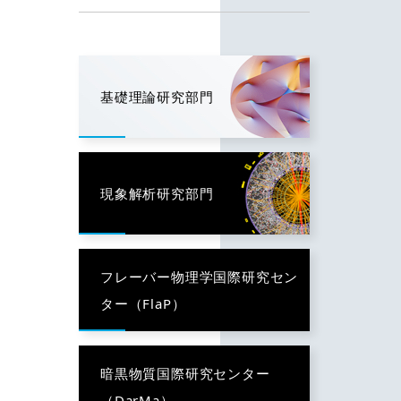
基礎理論研究部門
現象解析研究部門
フレーバー物理学国際研究セン
ター（FlaP）
暗黒物質国際研究センター
（DarMa）