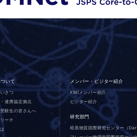
について
メンバー・ビジター紹介
あいさつ
KMIメンバー紹介
図・連携協定拠点
ビジター紹介
院受験生の皆さんへ
研究部門
トリーチ
暗黒物質国際研究センター（Dar
とは
フレーバー物理学国際研究センター