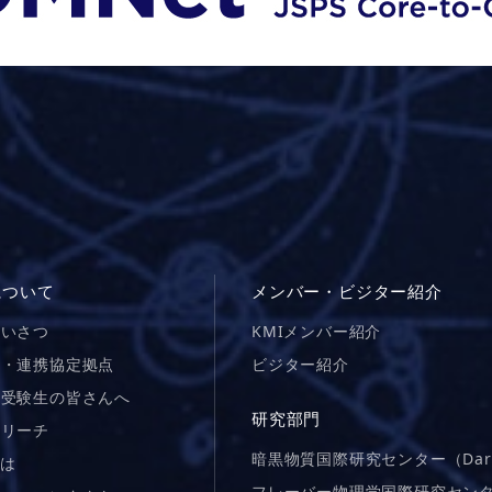
について
メンバー・ビジター紹介
あいさつ
KMIメンバー紹介
図・連携協定拠点
ビジター紹介
院受験生の皆さんへ
研究部門
トリーチ
暗黒物質国際研究センター（Dar
とは
フレーバー物理学国際研究センター