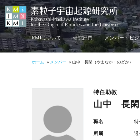
KMIについて
研究部門
メンバー・ビジ
ホーム
»
メンバー
»
山中 長閑（やまなか・のどか）
特任助教
山中 長
職名
特
所属
過