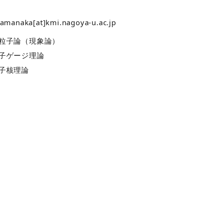
amanaka[at]kmi.nagoya-u.ac.jp
粒子論（現象論）
子ゲージ理論
子核理論