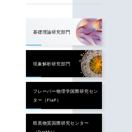
基礎理論研究部門
現象解析研究部門
フレーバー物理学国際研究セン
ター（FlaP）
暗黒物質国際研究センター
（DarMa）