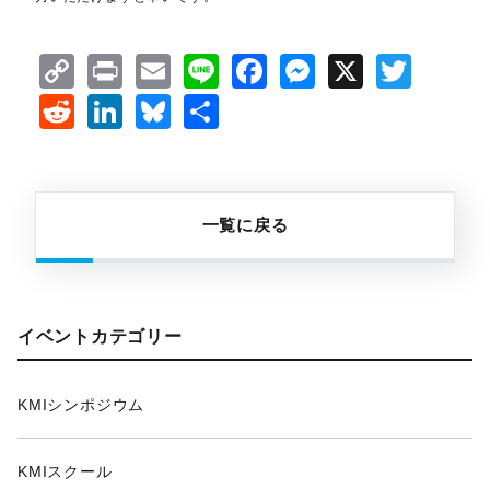
Copy
Print
Email
Line
Facebook
Messenge
X
Twit
Link
Reddit
LinkedIn
Bluesky
共
有
一覧に戻る
イベントカテゴリー
KMIシンポジウム
KMIスクール