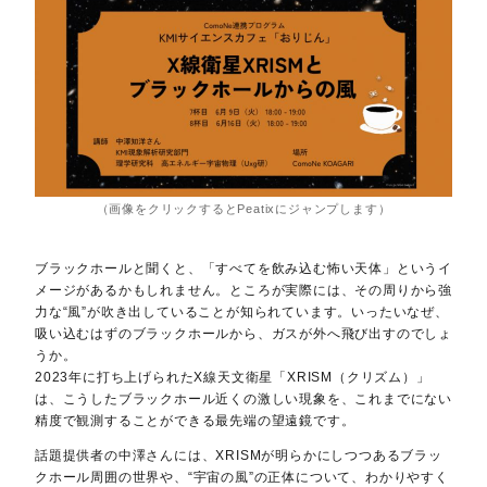
（画像をクリックするとPeatixにジャンプします）
ブラックホールと聞くと、「すべてを飲み込む怖い天体」というイ
メージがあるかもしれません。ところが実際には、その周りから強
力な“風”が吹き出していることが知られています。いったいなぜ、
吸い込むはずのブラックホールから、ガスが外へ飛び出すのでしょ
うか。
2023年に打ち上げられたX線天文衛星「XRISM（クリズム）」
は、こうしたブラックホール近くの激しい現象を、これまでにない
精度で観測することができる最先端の望遠鏡です。
話題提供者の中澤さんには、XRISMが明らかにしつつあるブラッ
クホール周囲の世界や、“宇宙の風”の正体について、わかりやすく