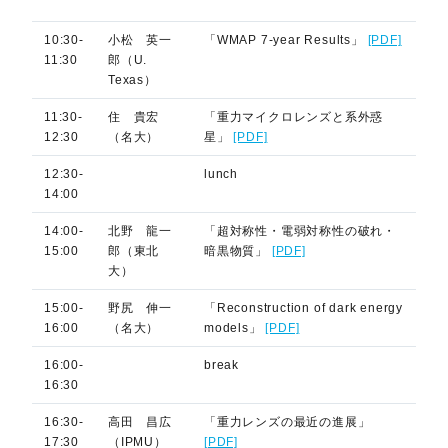
10:30-
小松 英一
「WMAP 7-year Results」
[PDF]
11:30
郎（U.
Texas）
11:30-
住 貴宏
「重力マイクロレンズと系外惑
12:30
（名大）
星」
[PDF]
12:30-
lunch
14:00
14:00-
北野 龍一
「超対称性・電弱対称性の破れ・
15:00
郎（東北
暗黒物質」
[PDF]
大）
15:00-
野尻 伸一
「Reconstruction of dark energy
16:00
（名大）
models」
[PDF]
16:00-
break
16:30
16:30-
高田 昌広
「重力レンズの最近の進展」
17:30
（IPMU）
[PDF]