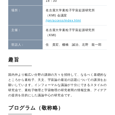
18：30
場所：
名古屋大学素粒子宇宙起源研究所
（KMI) 会議室
/jpn/access/index.html
主催：
名古屋大学素粒子宇宙起源研究所
（KMI)
世話人：
住 貴宏、棚橋 誠治、北野 龍一郎
趣旨
国内外より幅広い分野の講師の方々を招待して、なるべく基礎的な
ところから素粒子、天文、宇宙論の最近の話題についての講演をお
願いしています。インフォーマルな議論が十分にできるスタイルの
研究会で、素粒子物理と宇宙物理の研究者間の情報交換、アイデア
の提供を目的にした議論中心の研究会です。
プログラム（敬称略）