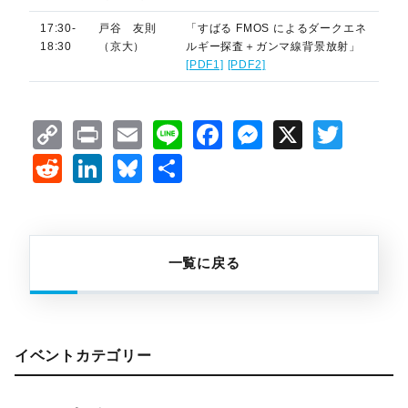
17:30-
戸谷 友則
「すばる FMOS によるダークエネ
18:30
（京大）
ルギー探査＋ガンマ線背景放射」
[PDF1]
[PDF2]
Copy
Print
Email
Line
Facebook
Messenge
X
Twit
Link
Reddit
LinkedIn
Bluesky
共
有
一覧に戻る
イベントカテゴリー