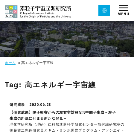
MENU
ホーム
»
高エネルギー宇宙線
Tag: 高エネルギー宇宙線
研究成果
2020.06.23
【研究成果】陽子衝突からの左右非対称なπ中間子生成－粒子
生成の起源にせまる新たな発見－
理化学研究所（理研）仁科加速器科学研究センター放射線研究室の
後藤雄二先任研究員とキム・ミンホ国際プログラム・アソシエイト