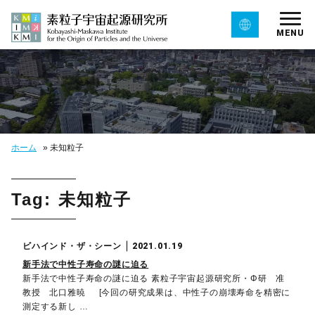
MENU
ホーム
»
未知粒子
Tag: 未知粒子
ビハインド・ザ・シーン
2021.01.19
新手法で中性子寿命の謎に迫る
新手法で中性子寿命の謎に迫る 素粒子宇宙起源研究所・Φ研 准
教授 北口雅暁 [今回の研究成果は、中性子の崩壊寿命を精密に
測定する新し …