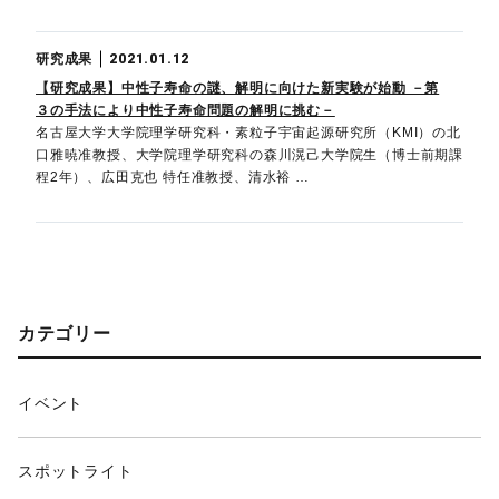
研究成果
2021.01.12
【研究成果】中性子寿命の謎、解明に向けた新実験が始動 －第
３の手法により中性子寿命問題の解明に挑む－
名古屋大学大学院理学研究科・素粒子宇宙起源研究所（KMI）の北
口雅暁准教授、大学院理学研究科の森川滉己大学院生（博士前期課
程2年）、広田克也 特任准教授、清水裕 …
カテゴリー
イベント
スポットライト