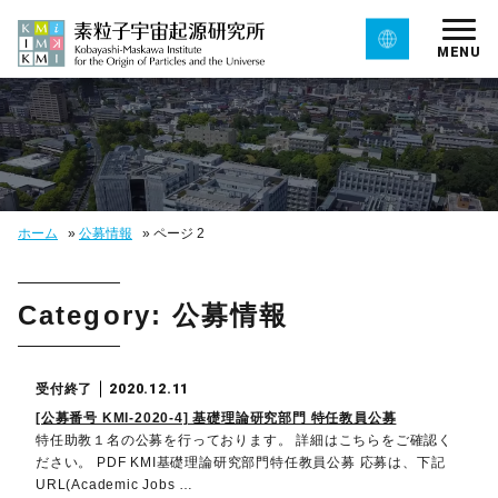
MENU
ホーム
»
公募情報
»
ページ 2
Category: 公募情報
受付終了
2020.12.11
[公募番号 KMI-2020-4] 基礎理論研究部門 特任教員公募
特任助教１名の公募を行っております。 詳細はこちらをご確認く
ださい。 PDF KMI基礎理論研究部門特任教員公募 応募は、下記
URL(Academic Jobs …