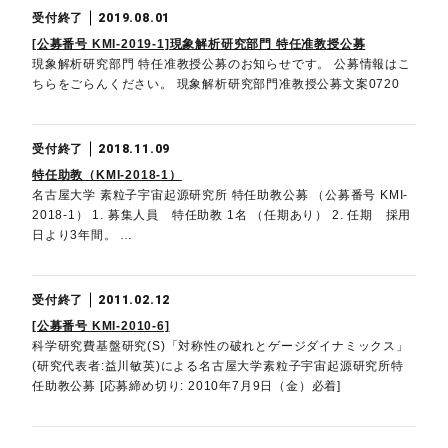
受付終了
2019.08.01
[公募番号 KMI-2019-1]現象解析研究部門 特任准教授公募
現象解析研究部門 特任准教授公募のお知らせです。 公募情報はこ
ちらをごらんください。 現象解析研究部門准教授公募文案0720
受付終了
2018.11.09
特任助教（KMI-2018-1）
名古屋大学 素粒子宇宙起源研究所 特任助教公募 （公募番号 KMI-
2018-1） 1. 募集人員 特任助教 1名 （任期あり） 2. 任期 採用
日より3年間。 …
受付終了
2011.02.12
[公募番号 KMI-2010-6]
科学研究費基盤研究(S)「対称性の破れとゲージダイナミックス」
(研究代表者:益川敏英)による名古屋大学素粒子宇宙起源研究所特
任助教公募 [応募締め切り: 2010年7月9日（金）必着]