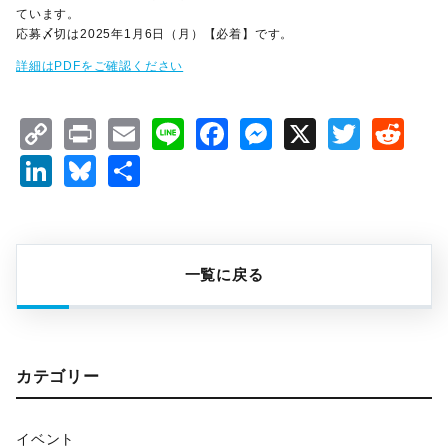
ています。
応募〆切は2025年1月6日（月）【必着】です。
詳細はPDFをご確認ください
Copy
Print
Email
Line
Facebook
Messenger
X
Twitt
Re
Link
LinkedIn
Bluesky
共
有
一覧に戻る
カテゴリー
イベント