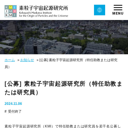
MENU
ホーム
»
お知らせ
»
[公募] 素粒子宇宙起源研究所（特任助教または研究
員）
[公募] 素粒子宇宙起源研究所（特任助教ま
たは研究員）
2024.11.06
受付終了
素粒子宇宙起源研究所（KMI）で特任助教または研究員を若干名公募し