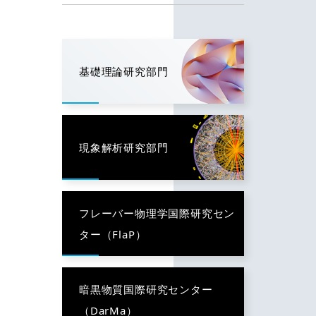
基礎理論研究部門
現象解析研究部門
フレーバー物理学国際研究セン
ター（FlaP）
暗黒物質国際研究センター
（DarMa）