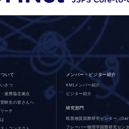
について
メンバー・ビジター紹介
あいさつ
KMIメンバー紹介
図・連携協定拠点
ビジター紹介
院受験生の皆さんへ
研究部門
トリーチ
暗黒物質国際研究センター（Dar
とは
フレーバー物理学国際研究センター
セス・コンタクト