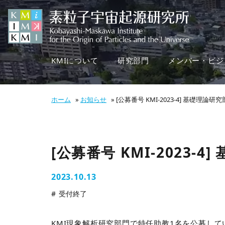
KMIについて
研究部門
メンバー・ビジ
ホーム
»
お知らせ
»
[公募番号 KMI-2023-4] 基礎理論
[公募番号 KMI-2023
2023.10.13
受付終了
KMI現象解析研究部門で特任助教1名を公募して