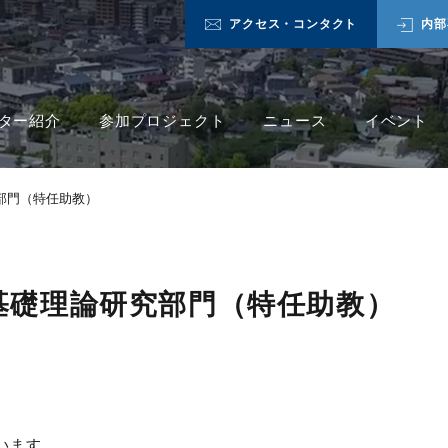
アクセス・コンタクト
内部
ター紹介
参加プロジェクト
ニュース
イベント
研究部門（特任助教）
-4] 基礎理論研究部門（特任助教）
います。