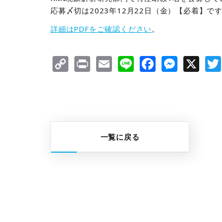
応募〆切は2023年12月22日（金）【必着】で
詳細はPDFをご確認ください
。
Copy
Print
Email
Line
Facebo
Mess
X
Link
一覧に戻る