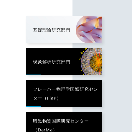
基礎理論研究部門
現象解析研究部門
フレーバー物理学国際研究セン
ター（FlaP）
暗黒物質国際研究センター
（DarMa）