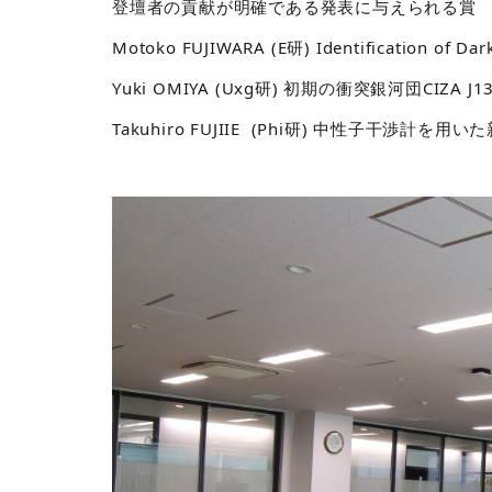
登壇者の貢献が明確である発表に
与えられる賞
Motoko FUJIWARA (E研) Identification of Dar
Yuki OMIYA (Uxg研) 初期の衝突銀河団CIZA
Takuhiro FUJIIE (Phi研) 中性子干渉計を用