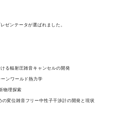
プレゼンテータが選ばれました。
検出器における輻射圧雑音キャンセルの開発
ブレーンワールド熱力学
いた新物理探索
波観測のための変位雑音フリー中性子干渉計の開発と現状