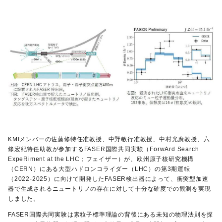
KMIメンバーの佐藤修特任准教授、中野敏行准教授、中村光廣教授、六
條宏紀特任助教が参加するFASER国際共同実験（ForwArd Search
ExpeRiment at the LHC；フェイザー）が、欧州原子核研究機構
（CERN）にある大型ハドロンコライダー（LHC）の第3期運転
（2022-2025）に向けて開発したFASER検出器によって、衝突型加速
器で生成されるニュートリノの存在に対して十分な確度での観測を実現
しました。
FASER国際共同実験は素粒子標準理論の背後にある未知の物理法則を探