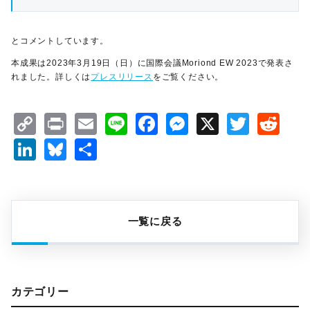
とコメントしています。
本成果は2023年3月19日（日）に国際会議Moriond EW 2023で発表さ
れました。詳しくは
プレスリリース
をご覧ください。
Copy
Print
Email
Line
Facebook
Messenger
X
Twitt
Re
Link
LinkedIn
Bluesky
共
有
一覧に戻る
カテゴリー