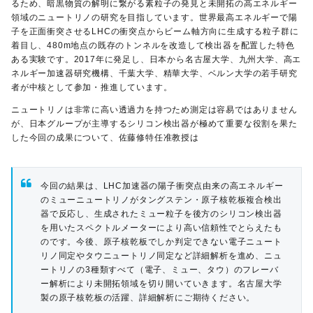
るため、暗黒物質の解明に繋がる素粒子の発見と未開拓の高エネルギー
領域のニュートリノの研究を目指しています。世界最高エネルギーで陽
子を正面衝突させるLHCの衝突点からビーム軸方向に生成する粒子群に
着目し、480m地点の既存のトンネルを改造して検出器を配置した特色
ある実験です。2017年に発足し、日本から名古屋大学、九州大学、高エ
ネルギー加速器研究機構、千葉大学、精華大学、ベルン大学の若手研究
者が中核として参加・推進しています。
ニュートリノは非常に高い透過力を持つため測定は容易ではありません
が、日本グループが主導するシリコン検出器が極めて重要な役割を果た
した今回の成果について、佐藤修特任准教授は
今回の結果は、LHC加速器の陽子衝突点由来の高エネルギー
のミューニュートリノがタングステン・原子核乾板複合検出
器で反応し、生成されたミュー粒子を後方のシリコン検出器
を用いたスペクトルメーターにより高い信頼性でとらえたも
のです。今後、原子核乾板でしか判定できない電子ニュート
リノ同定やタウニュートリノ同定など詳細解析を進め、ニュ
ートリノの3種類すべて（電子、ミュー、タウ）のフレーバ
ー解析により未開拓領域を切り開いていきます。名古屋大学
製の原子核乾板の活躍、詳細解析にご期待ください。