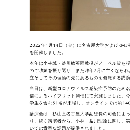
2022
年
1
月
14
日（金）に名古屋大学および
KMI
を開催しました。
本年は小林誠・益川敏英両教授がノーベル賞を
のご功績を振り返り、また昨年
7
月に亡くなられ
立そしてその理論の先にあるものを俯瞰する講
当日は、新型コロナウィルス感染症予防のため
信によるハイブリット開催にて実施しました。
学生を含む
51
名が来場し、オンラインでは約
14
講演会は、杉山直名古屋大学副総長の司会によ
り、続く講演者から、小林・益川理論に関し、
いての貴重な話題が提供されました。