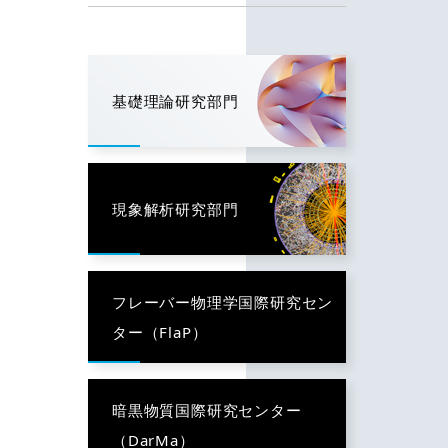
基礎理論研究部門
現象解析研究部門
フレーバー物理学国際研究セン
ター（FlaP）
暗黒物質国際研究センター
（DarMa）