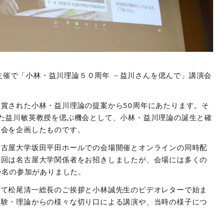
主催で「小林・益川理論５０周年 －益川さんを偲んで」講演会
授賞された小林・益川理論の提案から
50
周年にあたります。そ
た益川敏英教授を偲ぶ機会として、小林・益川理論の誕生と確
演会を企画したものです。
名古屋大学坂田平田ホールでの会場開催とオンラインの同時配
今回は名古屋大学関係者をお招きしましたが、会場には多くの
0
名の参加がありました。
って松尾清一総長のご挨拶と小林誠先生のビデオレターで始ま
実験・理論からの様々な切り口による講演や、当時の様子につ