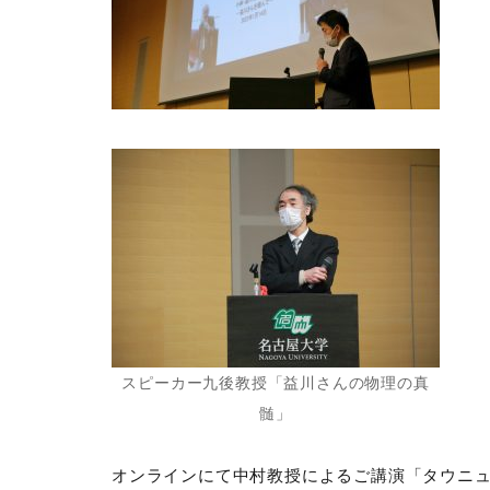
スピーカー九後教授「
益川さんの物理の真
髄
」
オンラインにて中村教授によるご講演「タウニ