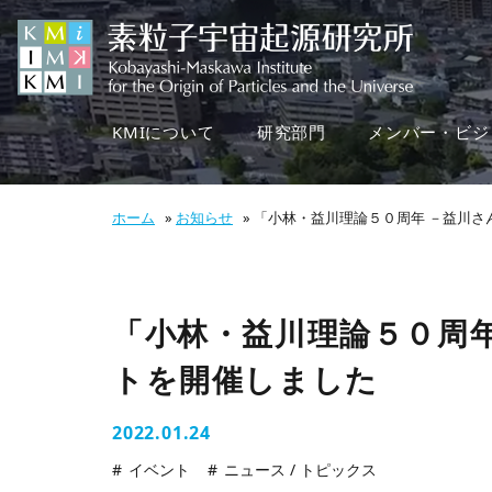
KMIについて
研究部門
メンバー・ビジ
ホーム
»
お知らせ
»
「小林・益川理論５０周年 －益川さ
「小林・益川理論５０周
トを開催しました
2022.01.24
イベント
ニュース / トピックス