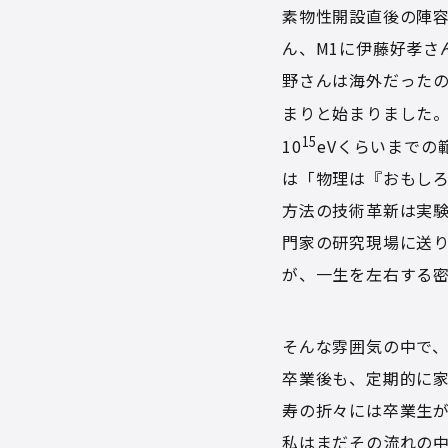
素物性開設直後の陣容
ん、M1に伊藤好孝さ
野さんは海外だった
まりと始まりました。
15
10
eVくらいまで
は「物理は『おもし
方法の技術革新は実
門家の研究現場に送
が、一生を左右する
そんな雰囲気の中で
卒業後も、定期的に
寿の折々には卒業生が
私はまだその流れの