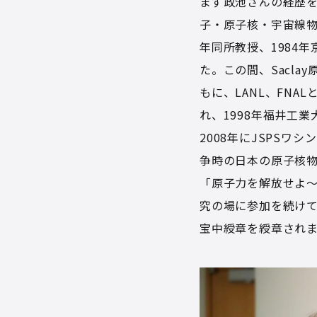
まず政池さんの経歴を
子・原子核・宇宙線物
年同所教授、1984
た。この間、Sacla
もに、LANL、FN
れ、1998年福井工業
2008年にJSPS
争時の日本の原子核物
「原子力を解放せよ
究の場に参加を続けて
宝中綬章を綬章され