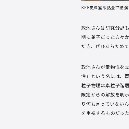
KEK史料室談話会で講演
政池さんは研究分野
期に弟子だった方々
だき、ぜひあらため
政池さんが素物性を立
性」という名には、
粒子物理は素粒子階
限定からの解放を明
り何も言っていない
を重視するものだっ