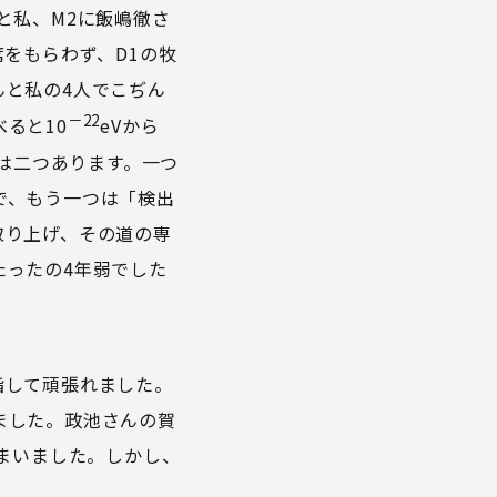
と私、M2に飯嶋徹さ
をもらわず、D1の牧
んと私の4人でこぢん
－22
ると10
eVから
は二つあります。一つ
で、もう一つは「検出
取り上げ、その道の専
たったの4年弱でした
指して頑張れました。
ました。政池さんの賀
しまいました。しかし、