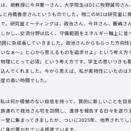
は、助教授に今井憲一さん、大学院生はD1に牧野誠司さん
んと舟橋春彦さんというものでした。物二のM1は研究室に席
ので、研究室ミーティングは、政池さん、今井さん、飯嶋さ
しかし、交流分野は広く、守備範囲をエネルギー軸上に並べ
の範囲に急成長していきました。政池さんからもらった方向性
ろいなぁ〜』と心から思えるものを追求せよ」という考え方
験物理にとって必須」という考え方です。学生の思いつきも
り込んでくれました。今から思えば、私が素物性にいたのは
密度の高い時間でした。
、私は何か根拠のない自信を持って、質的に新しいことを目
家族連れで政池さん宅を訪問し、進捗を報告する日々を送り
一堂に集まってきましたが、ついに2025年、他界されて
中に身が置かれている感覚でいます。