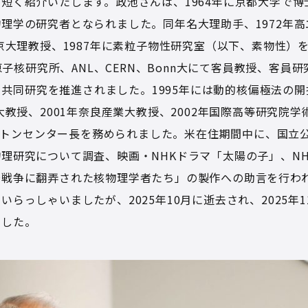
短く紹介いたします。政池さんは、1964年に京都大学で
理学の研究者となられました。同年名大理助手、1972年高エ
年京大理教授、1987年に素粒子物性研究室（以下、素物性）
y原子核研究所、ANL、CERN、Bonn大にて客員教授、客
ALと共同研究を推進されました。1995年には動的核偏極法の
大教授、2001年奈良産業大教授、2002年国際高等研究院学術
ワシントンセンター長を務められました。米在住期間中に、国立
理研究について調査、映画・NHKドラマ「太陽の子」、N
〜戦争に翻弄された核物理学者たち」の製作への助言を行わ
いらっしゃいましたが、2025年10月に逝去され、2025年
ました。