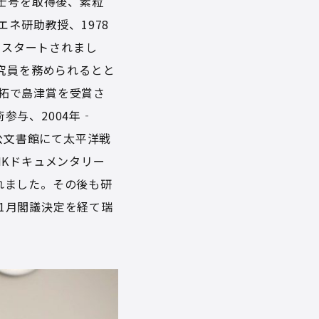
博士号を取得後、素粒
ネ研助教授、1978
をスタートされまし
員研究員を務められるとと
開拓で島津賞を受賞さ
参与、2004年‐
公文書館にて太平洋戦
HKドキュメンタリー
れました。その後も研
11月閣議決定を経て瑞